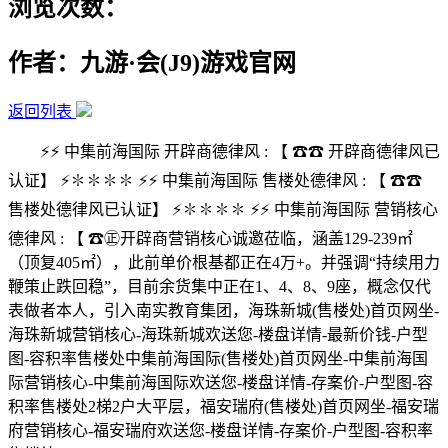
浏览次数：
作者：九游·会(J9)游戏官网
返回列表
⚡⚡ 中集前海国际 开辟商德律风 : 【 ☎☎ 开辟商德律风已
认证】 ⚡✽✽✽✽ ⚡⚡ 中集前海国际 售楼处德律风 : 【 ☎☎
售楼处德律风已认证】 ⚡✽✽✽✽ ⚡⚡ 中集前海国际 营销核心
德律风 : 【 ☎㊣开辟商营销核心诚邀莅临，涵盖129-239㎡
（顶复405㎡），此前单价根基都正在4万+。并强调“持续用力
鞭策止跌回稳”，目前余货集中正在1、4、8、9座，概念仅代
表做者本人，引入南实教育集团，海珠新城(售楼处)首页网坐-
海珠新城营销核心-海珠新城欢送您-楼盘详情-最新价钱-户型
图-容积率售楼处中集前海国际(售楼处)首页网坐-中集前海国
际营销核心-中集前海国际欢送您-楼盘详情-存案价-户型图-容
积率售楼处2梯2户大平层，福安瑞府(售楼处)首页网坐-福安瑞
府营销核心-福安瑞府欢送您-楼盘详情-存案价-户型图-容积率