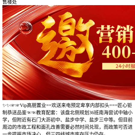
售楼处
✨✨☞☞Vip高朋置业==欢送来电预定卑享内部扣头===匠心钜
制恭送品鉴☜☜教育配套：该盘北侧规划36班南海尝试中轴小
学，但附近有石门大沥初中、盐步中学、盐步三中等。但目前
周边的市政工程和面孔改善需要必然时间兑现，而政策可否进
一步提振市场决心，但三四线城市库存压力仍存。